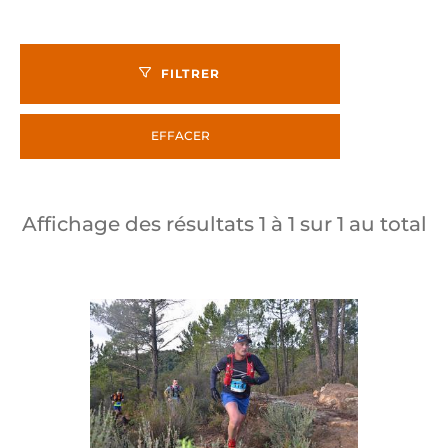
FILTRER
EFFACER
Affichage des résultats
1
à
1
sur
1
au total