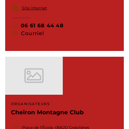
Site internet
06 61 68 44 48
Courriel
ORGANISATEURS
Cheiron Montagne Club
Place de l'École, 06620 Gréolières