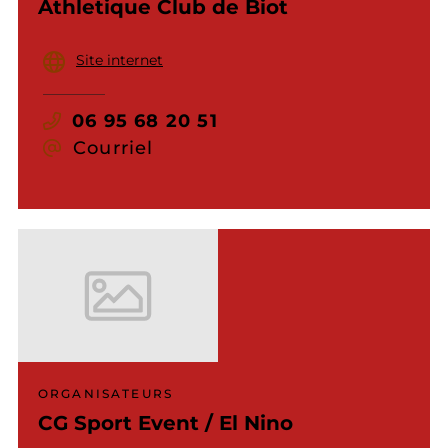
Athletique Club de Biot
Site internet
06 95 68 20 51
Courriel
ORGANISATEURS
CG Sport Event / El Nino