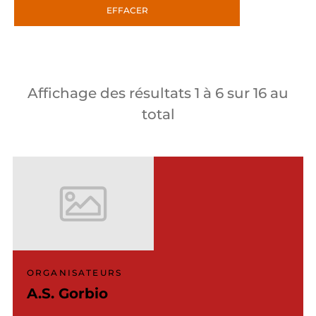
EFFACER
Affichage des résultats
1
à
6
sur
16
au
total
ORGANISATEURS
A.S. Gorbio