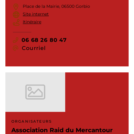
Place de la Mairie, 06500 Gorbio
Site internet
Itinéraire
06 68 26 80 47
Courriel
ORGANISATEURS
Association Raid du Mercantour