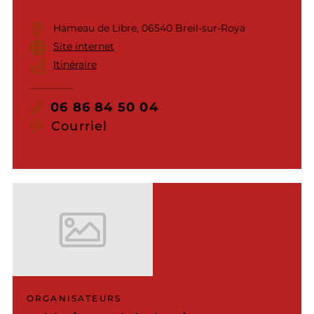
Hameau de Libre, 06540 Breil-sur-Roya
Site internet
Itinéraire
06 86 84 50 04
Courriel
ORGANISATEURS