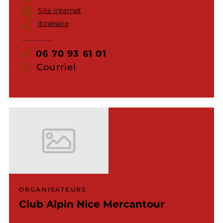
Site internet
Itinéraire
06 70 93 61 01
Courriel
ORGANISATEURS
Club Alpin Nice Mercantour