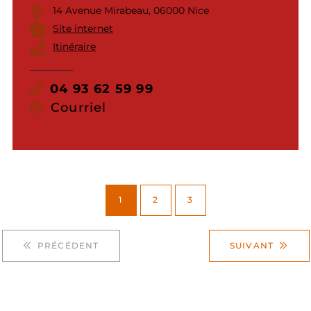
14 Avenue Mirabeau, 06000 Nice
Site internet
Itinéraire
04 93 62 59 99
Courriel
1
2
3
PRÉCÉDENT
SUIVANT